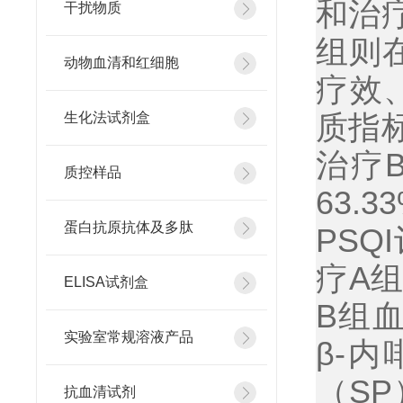
和治
干扰物质
组则
动物血清和红细胞
疗效
质指
生化法试剂盒
治疗
质控样品
63.3
蛋白抗原抗体及多肽
PSQI
疗
A
ELISA试剂盒
B
组
实验室常规溶液产品
β-
内
（
SP
抗血清试剂