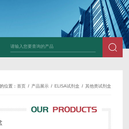
小鼠抗His tag
组织细胞固定液（8％，PFA）
总胆汁酸（TBA）质控
的位置：
首页
/
产品展示
/
ELISA试剂盒
/
其他类试剂盒
盒