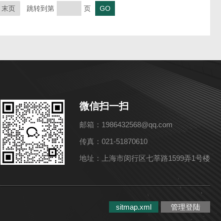
末页
跳转到第
页
微信扫一扫
邮箱：1986432568@qq.com
传真：021-51870610
地址：上海市闵行区七莘路1599弄1号楼
sitmap.xml
管理登陆