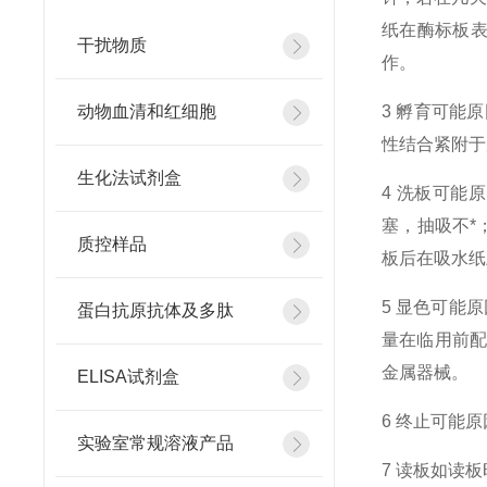
纸在酶标板表
干扰物质
作。
动物血清和红细胞
3 孵育可能
性结合紧附于
生化法试剂盒
4 洗板可能
塞，抽吸不*
质控样品
板后在吸水纸
5 显色可能
蛋白抗原抗体及多肽
量在临用前配
金属器械。
ELISA试剂盒
6 终止可能
实验室常规溶液产品
7 读板如读