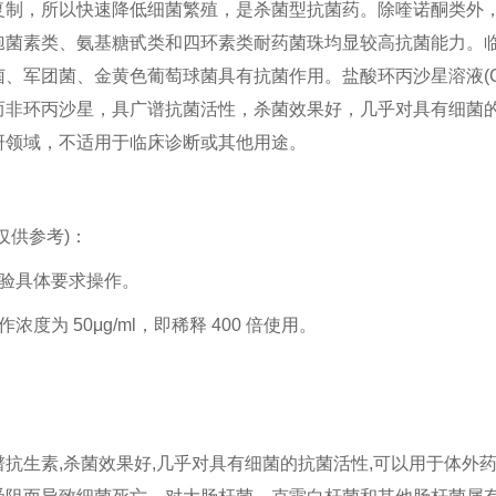
复制，所以快速降低细菌繁殖，是杀菌型抗菌药。除喹诺酮类外
孢菌素类、氨基糖甙类和四环素类耐药菌珠均显较高抗菌能力。
、军团菌、金黄色葡萄球菌具有抗菌作用。盐酸环丙沙星溶液(Ciprof
而非环丙沙星，具广谱抗菌活性，杀菌效果好，几乎对具有细菌
研领域，不适用于临床诊断或其他用途。
(仅供参考)：
实验具体要求操作。
浓度为 50μg/ml，即稀释 400 倍使用。
抗生素,杀菌效果好,几乎对具有细菌的抗菌活性,可以用于体外