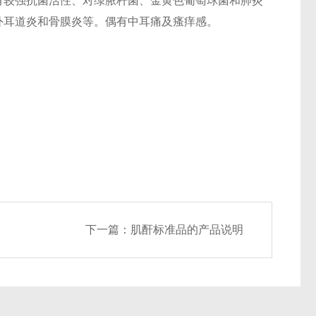
有较强抗菌活性、对绿脓杆菌、金黄色葡萄球菌和肺炎
外耳道炎和骨膜炎等。偶有中耳痛及瘙痒感。
下一篇：
肌酐标准品的产品说明