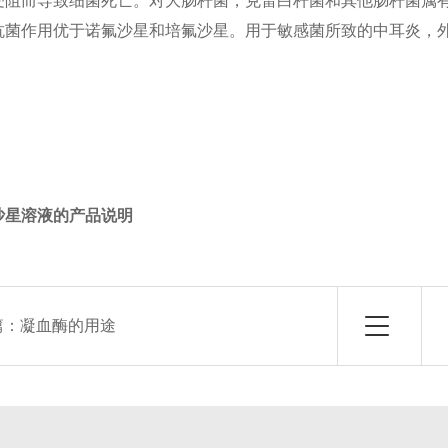
受阻而导致细菌死亡。对大肠杆菌，克雷白杆菌和其他肠杆菌属
抗菌作用优于诺氟沙星和培氟沙星。用于敏感菌所致的中耳炎，
沙星溶液的产品说明
篇：
凝血酶的用途