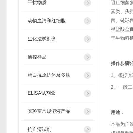
干扰物质
阻止细菌
素类、头
菌、链球菌
动物血清和红细胞
星盐酸盐
于生物科
生化法试剂盒
质控样品
操作步骤
蛋白抗原抗体及多肽
1、根据
2、一般工作
ELISA试剂盒
实验室常规溶液产品
用途
：
本品为广谱
抗血清试剂