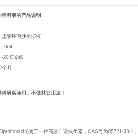
沙星溶液的产品说明
：盐酸环丙沙星溶液
：10ml
：-20℃冷藏
2个月
供科研实验用，不做其它用途！
：
iprofloxacin)属于一种高效广谱抗生素，CAS号为85721-3