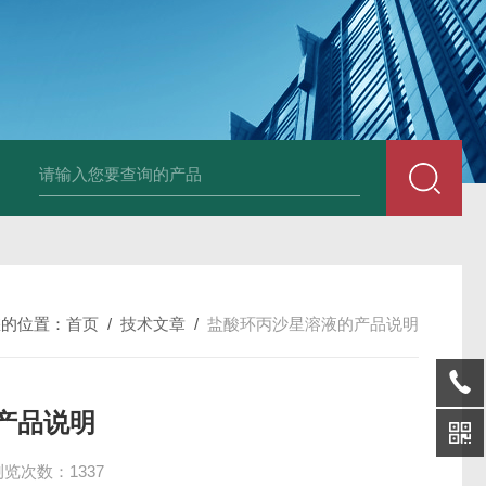
固定液（8％，PFA）
总胆汁酸（TBA）质控样品
植酸钠
小鼠前列素
您的位置：
首页
/
技术文章
/
盐酸环丙沙星溶液的产品说明
产品说明
浏览次数：1337