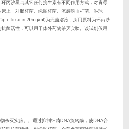
，环丙沙星与其它任何抗生素有不同作用方式，对青霉
临床上，对肠杆菌、绿脓杆菌、流感嗜血杆菌、淋球
loxacin,20mg/ml)为无菌溶液，所用原料为环丙沙
的抗菌活性，可以用于体外药物杀灭实验。该试剂仅用
药物杀灭实验。。通过抑制细菌DNA旋转酶，使DNA合