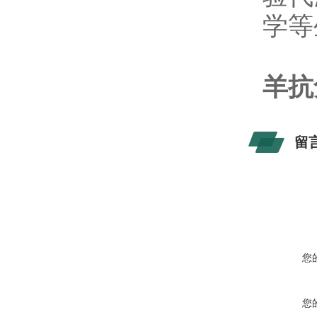
学等
羊抗
留
您
您