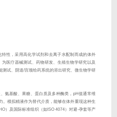
化
特性，采用高化学试剂和去离子水配制而成的体外
，为医疗器械测试、药物研发、生殖生物学研究以及
能测试、阴道
/
宫颈给药系统的溶出研究、微生物学研
盐、氨基酸、果糖、蛋白质及多种酶类，
pH
值通常维
能力。模拟精液作为替代介质，能够在体外重现这种生
HO
）及国际标准组织（如
ISO 4074
）对避-孕套等产