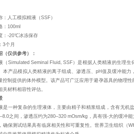
称：
人工
模拟精液（
SSF
）
格：
100ml
度：
-
20
℃
冰冻保存
：
3
个月
绍（仅供参考）：
液（
Simulated Seminal Fluid, SSF
）是根据人类精液的生理生
。本产品模拟人类精液的离子组成、渗透压、
pH
值及缓冲能力
量控制提供的体外模型。该产品可广泛应用于避孕器具的物理性
相关材料相容性评估。
景
液是一种复杂的生理液体，主要由精子和精浆组成，含有无机
–
8.0
之间，渗透压约为
280
–
320 mOsm/kg
，具有强-大的缓冲
，确保测试结果具有临床相关性和可重复性。世界卫生组织（
W