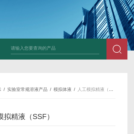
小鼠抗His tag
组织细胞固定液（8％，PFA）
总胆汁酸（TBA）质控
示
/
实验室常规溶液产品
/
模拟体液
/
人工模拟精液（SSF）
模拟精液（SSF）