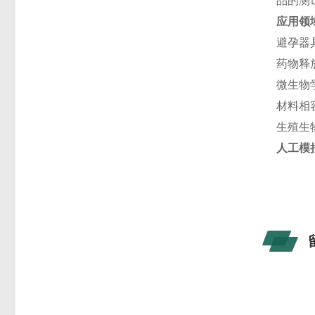
品的测
应用领
避孕器
药物释
微生物
材料相
生殖生
人工
模