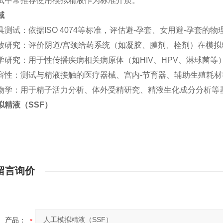
试中常推荐使用模拟精液作为标准介质。
域
具测试：依据
ISO 4074
等标准，评估避-孕套、女用避-孕套的
放研究：评价阴道
/
宫颈给药系统（如凝胶、膜剂、栓剂）在模拟
学研究：用于性传播疾病相关病原体（如
HIV
、
HPV
、淋球菌等
容性：测试与精液接触的医疗器械、宫内-节育器、辅助生殖耗
物学：用于精子活力分析、体外受精研究、精液生化成分分析等
拟精液（
SSF
）
留言询价
产品：