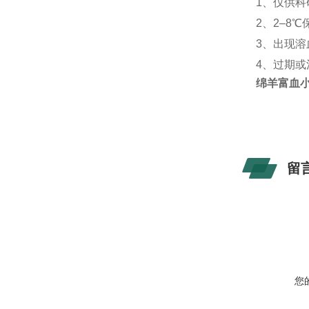
1
、
仅供科
2
、
2–8℃
3
、
出现溶
4
、
过期或
绵羊富血
留
您