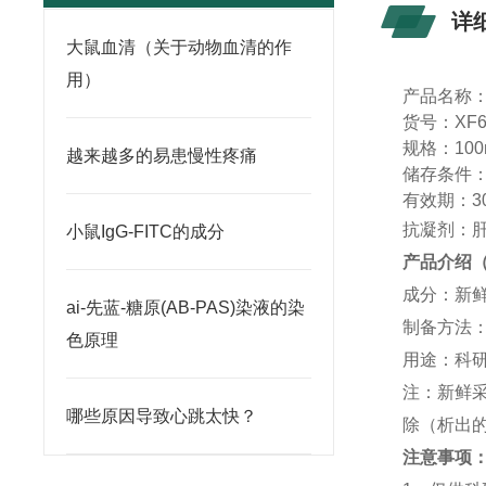
详
大鼠血清（关于动物血清的作
用）
产品名称
货号：
XF6
规格：
100
越来越多的易患慢性疼痛
储存条件
有效期：
3
抗凝剂：肝
小鼠IgG-FITC的成分
产品介绍
成分：新
ai-先蓝-糖原(AB-PAS)染液的染
制备方法
色原理
用途：科
注：新鲜
哪些原因导致心跳太快？
除（析出
注意事项