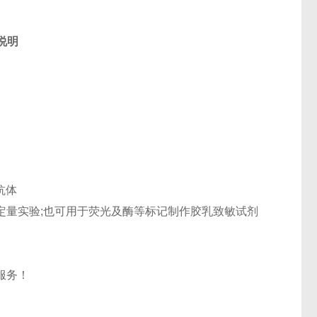
说明
抗体
定量实验
;
也可用于荧光及酶等标记制作胶乳致敏试剂
服务！