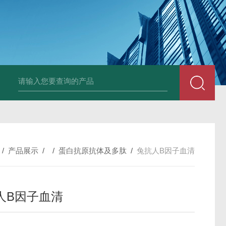
固定液（8％，PFA）
总胆汁酸（TBA）质控样品
植酸钠
小鼠前列素
/
产品展示
/ /
蛋白抗原抗体及多肽
/
兔抗人B因子血清
人B因子血清