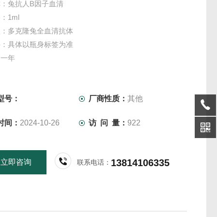
：兔抗人B因子血清
：1ml
型：多克隆兔全血清抗体
件：具体以瓶身标签为准
：一年
物提供各类抗体，更多产品信息欢迎致电咨询，我们将竭诚
务！
仅供科研实验用，不做其它用途！
型号：
厂商性质：
其他
时间：
2024-10-26
访 问 量：
922
13814106335
立即咨询
联系电话：