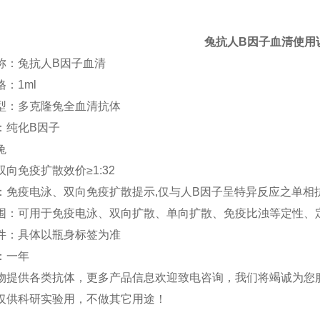
兔抗人
B
因子血清
使用
称：兔抗人
B
因子血清
格：
1ml
型：多克隆兔全血清抗体
：纯化
B
因子
兔
双向免疫扩散效价
≥
1:32
：免疫电泳、双向免疫扩散提示
,
仅与人
B
因子呈特异反应之单相
围：可用于免疫电泳、双向扩散、单向扩散、免疫比浊等定性、
件：具体以瓶身标签为准
：一年
物提供各类抗体，更多产品信息欢迎致电咨询，我们将竭诚为您
仅供科研实验用，不做其它用途！