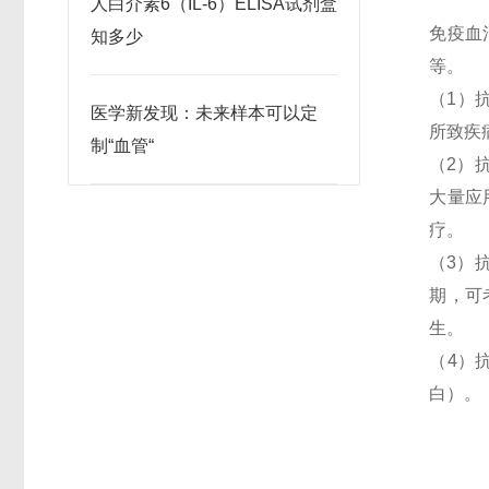
人白介素6（IL-6）ELISA试剂盒
免疫血
知多少
等。
（
1
）
医学新发现：未来样本可以定
所致疾
制“血管“
（
2
）
大量应
疗。
（
3
）
期，可
生。
（
4
）
白）。