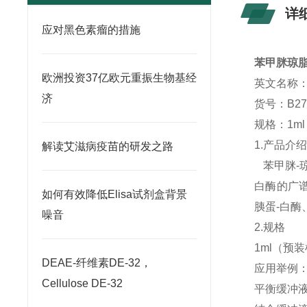
详
应对黑色素瘤的措施
苯甲脒琼脂
欧洲投资37亿欧元重振生物基经
英文名称：Ben
济
货号：B27
规格：1ml
1.产品介
解读艾滋病疫苗的研发之路
苯甲脒-
白酶的广
如何有效降低Elisa试剂盒背景
胰蛋-白酶
噪音
2.规格
1ml（预装
DEAE-纤维素DE-32，
应用举例
Cellulose DE-32
平衡缓冲液：5