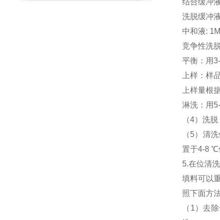
结合缓冲液：5
洗脱缓冲液：1
中和液: 1M 
竞争性洗脱液:
平衡：用3
上样：样品
上样量根
淋洗：用5
（4）洗脱
（5）清洗
置于4-8 
5.在位清洗(
填料可以
照下面方
（1）去除