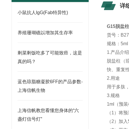
详
小鼠抗人IgG(Fab特异性)
G15脱盐
养殖珊瑚礁以增加其生存率
货号：B27
规格：5ml
1.产品介
剩菜剩饭吃多了可能致癌，这是
脱盐柱（
真的吗？
快、重复
2.用途
蓝色琼脂糖凝胶6FF的产品参数-
用于多肽
上海信帆生物
3.规格
1ml（预
上海信帆教您看懂您身体的“六
（1）将预
盏灯信号灯”
（2）加入