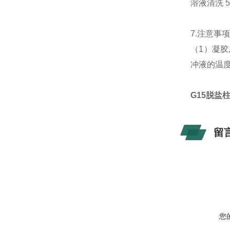
溶液清洗 
7.注意事
（1）凝
冲液的温
G15脱盐
留
您