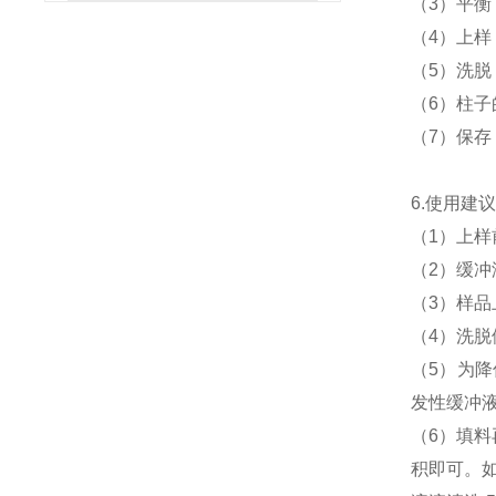
（3）平衡
（4）上样
（5）洗脱
（6）柱
（7）保存
6.使用建
（1）上样
（2）缓
（3）样品
（4）洗脱
（5）为降
发性缓冲液，
（6）填料再
积即可。如