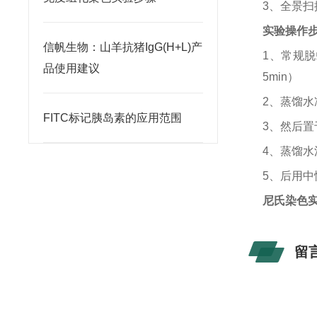
3、全景
实验操作
信帆生物：山羊抗猪IgG(H+L)产
1、
常规脱
品使用建议
5min）
2、蒸馏水
FITC标记胰岛素的应用范围
3、然后置于
4、蒸馏水
5、后用中
尼氏染色
留