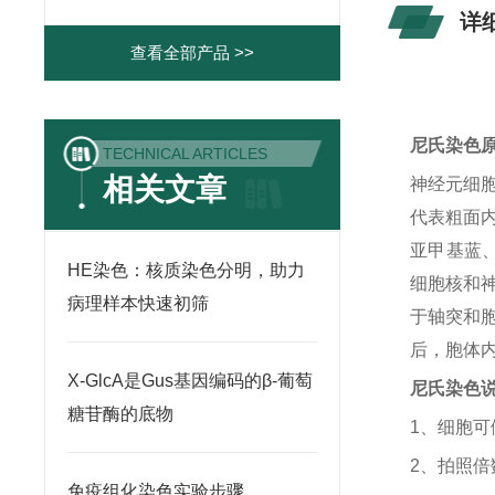
详
查看全部产品 >>
尼
氏染色
TECHNICAL ARTICLES
相关文章
神经元细
代表粗面
亚甲基蓝
HE染色：核质染色分明，助力
细胞核和
病理样本快速初筛
于轴突和
后，胞体
X-GlcA是Gus基因编码的β-葡萄
尼氏染色
糖苷酶的底物
1、细胞
2、拍照倍
免疫组化染色实验步骤