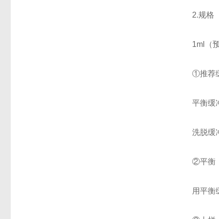
2.规格
1ml（
①推荐
平衡缓冲液
洗脱缓冲液
②平衡
用平衡