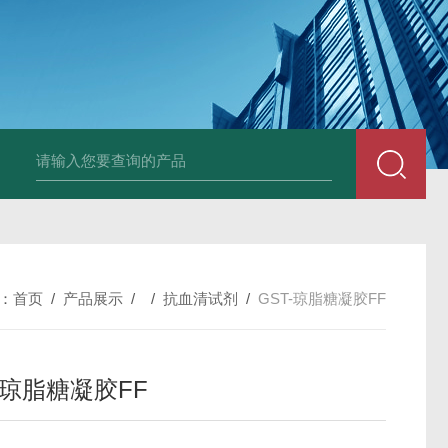
小鼠抗His tag
组织细胞固定液（8％，PFA）
总胆汁酸（TBA）质控
：
首页
/
产品展示
/ /
抗血清试剂
/
GST-琼脂糖凝胶FF
-琼脂糖凝胶FF