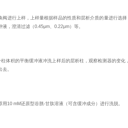
换阀进行上样，上样量根据样品的性质和层析介质的量进行选择
液，澄清过滤（0.45μm、0.22μm）等。
3个柱体积的平衡缓冲液冲洗上样后的层析柱，观察检测器的变化
出去。
荐用10 mM还原型谷胱-甘肽溶液（可含缓冲成分）进行洗脱。