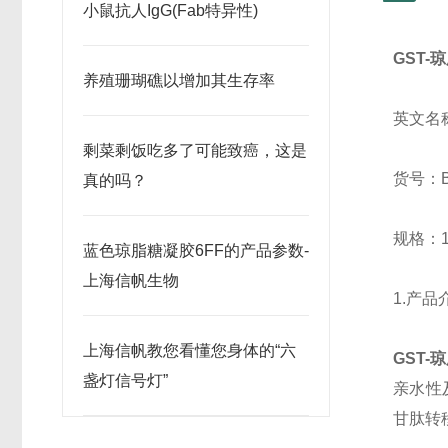
小鼠抗人IgG(Fab特异性)
GST-
养殖珊瑚礁以增加其生存率
英文名
剩菜剩饭吃多了可能致癌，这是
货号：B
真的吗？
规格：1
蓝色琼脂糖凝胶6FF的产品参数-
上海信帆生物
1.产品
上海信帆教您看懂您身体的“六
GST-
盏灯信号灯”
亲水性
甘肽转