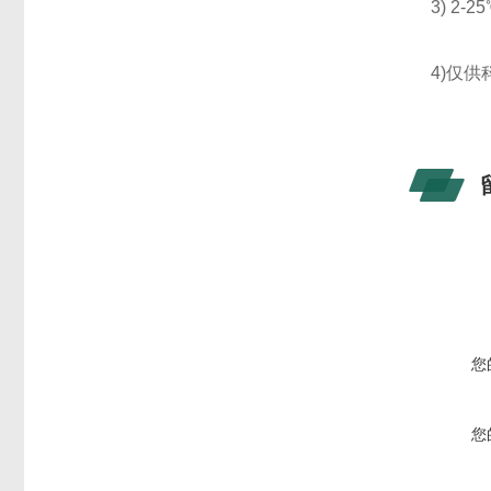
3) 2-
4)仅
您
您