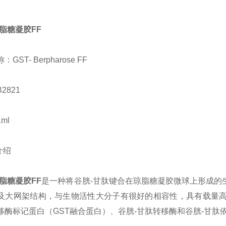
琼脂糖凝胶FF
称：
GST- Berpharose FF
2821
ml
介绍
琼脂糖凝胶FF
是一种将谷胱-甘肽键合在琼脂糖凝胶微球上形成的
及大网架结构，与生物活性大分子有很好的相容性，具有载量高
移酶标记蛋白（GST融合蛋白）、谷胱-甘肽转移酶和谷胱-甘肽