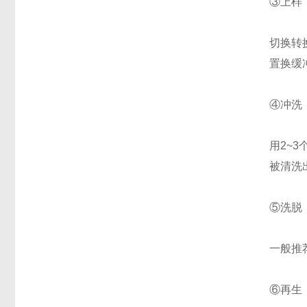
③上样
切换转
置换缓冲
④冲洗
用2~
被清洗
⑤洗脱
一般推
⑥再生