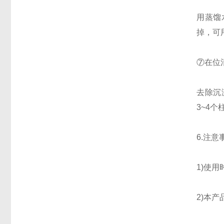
用蒸馏
掉，可
⑦在位清
去除沉
3~4个
6.注意
1)使
2)本产