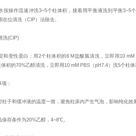
水按操作流速冲洗3~5个柱体积，接着用平衡液洗到平衡3~
用在位清洗（CIP）法除去。
洗(CIP)
淀和变性蛋白：用2个柱体积的6 M盐酸胍清洗，立即用10 mM 
柱体积的70%乙醇清洗，立即用10 mM PBS（pH7.4）洗5个柱
事项：
用时柱子和缓冲液的温度一致，避免柱床内产生气泡，影响纯化效
品保存条件为20%乙醇，4~8℃。