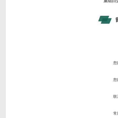
重组白蛋
您
您
联
常