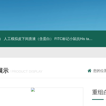
）
人工模拟皮下间质液（含蛋白）
FITC标记小鼠抗His tag
组织细胞
展示
您的位
/ PRODUCT DISPLAY
重组白