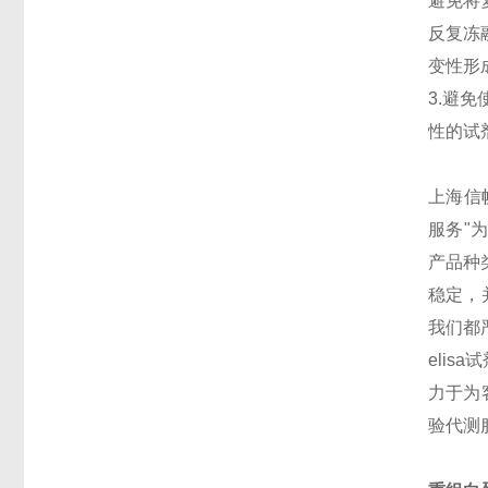
避免将
反复冻
变性形
3.避
性的试
上海信帆
服务"
产品种
稳定，
我们都
eli
力于为客
验代测