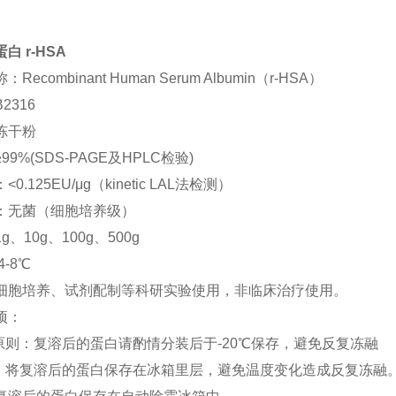
白 r-HSA
Recombinant Human Serum Albumin（r-HSA）
2316
冻干粉
99%(SDS-PAGE及HPLC检验)
0.125EU/μg（kinetic LAL法检测）
：无菌（细胞培养级）
g、10g、100g、500g
4-8℃
细胞培养、试剂配制等科研实验使用，非临床治疗使用。
项：
存原则：复溶后的蛋白请酌情分装后于-20℃保存，避免反复冻融
议：将复溶后的蛋白保存在冰箱里层，避免温度变化造成反复冻融