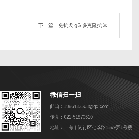
下一篇：
兔抗犬IgG 多克隆抗体
微信扫一扫
邮箱：1986432568@qq.com
传真：021-51870610
地址：上海市闵行区七莘路1599弄1号楼