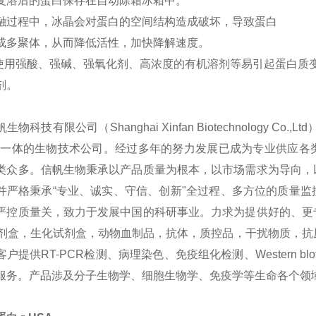
复溶后的蛋白保存在自动除霜冰箱中。
融过程中，冰晶会对蛋白的空间结构造成破坏，导致蛋白
成多聚体，从而降低活性，加快降解速度。
免使用强酸、强碱、强氧化剂、高浓度的有机溶剂等易引起蛋白质
剂。
生物科技有限公司（Shanghai Xinfan Biotechnology
为一体的生物技术公司。经过多年的努力发展已成为专业供应各
类众多。信帆生物秉承以产品质量为根本，以市场需求为导向，
并严格秉承“专业、诚实、守信、创新"全过程、多方位的质量
严控质量关，致力于发展中国的科研事业。力求为提供好的、更
sa试剂盒，生化试剂盒，动物血制品，抗体，质控品，干扰物质，
户提供RT-PCR检测、病理染色、免疫组化检测、Western bl
服务。产品涉及分子生物学、细胞生物学、免疫学等生命各个领