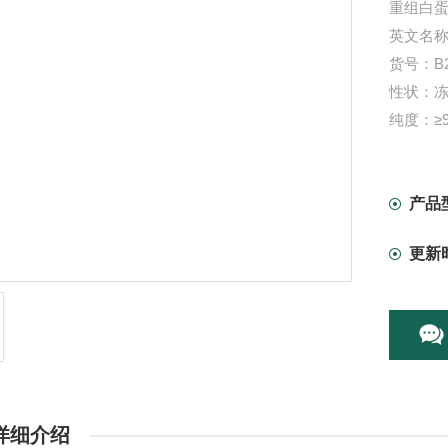
重组白蛋白
英文名称：R
货号：B2
性状：
纯度：≥9
内毒素：<0
微生物
规格：1g
产品
保存： 4
更新
用途：
详细介绍