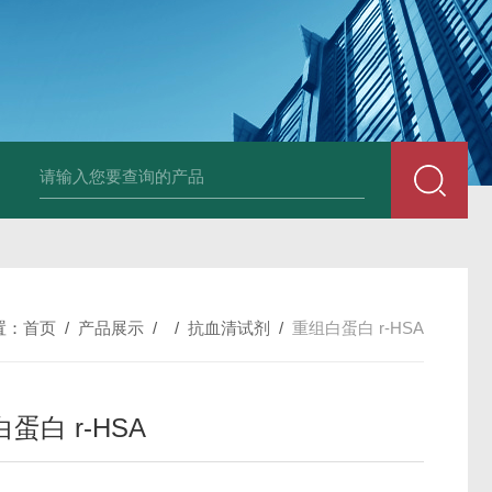
固定液（8％，PFA）
总胆汁酸（TBA）质控样品
植酸钠
小鼠前列素
置：
首页
/
产品展示
/ /
抗血清试剂
/
重组白蛋白 r-HSA
蛋白 r-HSA