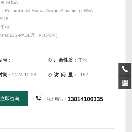
 r-HSA
ecombinant Human Serum Albumin（r-HSA）
316
冻干粉
9%(SDS-PAGE及HPLC检验)
.125EU/μg（kinetic LAL法检测）
：无菌（细胞培养级）
、10g、100g、500g
型号：
厂商性质：
其他
-8℃
时间：
2024-10-28
访 问 量：
1162
细胞培养、试剂配制等科研实
13814106335
立即咨询
联系电话：