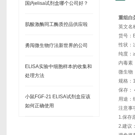
国内elisa试剂盒哪个公司好？
重组白蛋
肌酸激酶同工酶质控品供应啦
英文名称：
货号：B
性状：
勇闯微生物疗法新世界的公司
纯度：≥
内毒素：<
ELISA实验中细胞样本的收集和
微生物
处理方法
规格：1
保存： 
小鼠FGF-21 ELISA试剂盒应该
用途：
如何正确使用
注意事
1.保
2.建