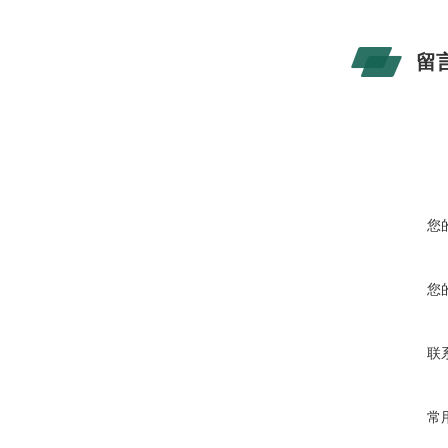
留
您
您
联
常