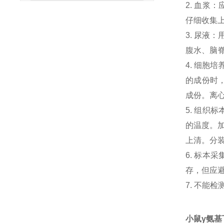
2. 血浆
仔细收集
3. 尿液
腹水、脑
4. 细胞
的成份时，
成份。离心
5. 组织
的温度。加
上清。分
6. 标本
存，但应避
7. 不能
小鼠γ氨基