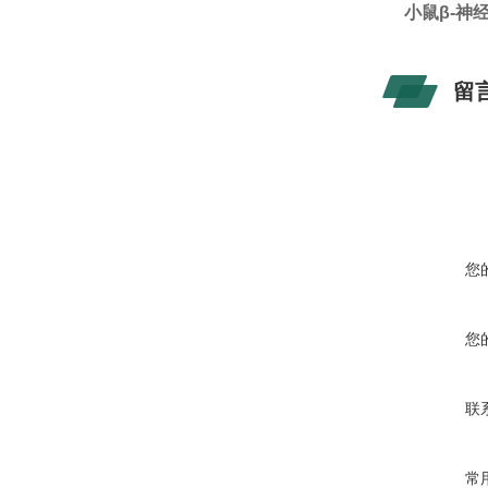
小鼠β-神经
留
您
您
联
常