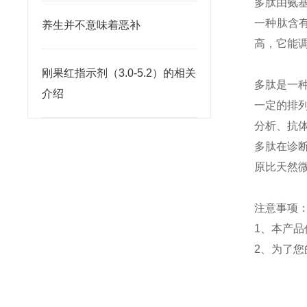
多肽由氨
一种肽含
养生并不意味着恶补
高，它能
刚果红指示剂（3.0-5.2）的相关
多肽是一
介绍
一定的排
分析、抗
多肽在
诊
原比天然
注意事项
1
、本产品
2
、为了您