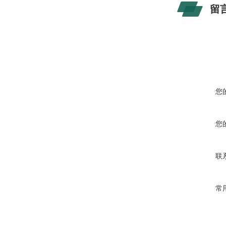
留
您
您
联
常