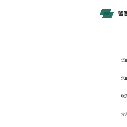
留
您
您
联
常