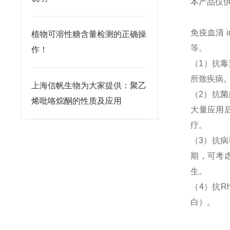
本产品仅
免疫血清
i
植物可溶性糖含量检测的正确操
等。
作！
（
1
）抗毒
所致疾病
上海信帆生物为大家提供：聚乙
（
2
）抗菌
烯吡咯烷酮的性质及应用
大量应用
疗。
（
3
）抗病
期，可考
生。
（
4
）抗
R
白）。