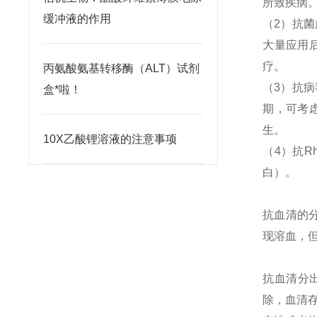
所致疾病
缓冲液的作用
（
2
）抗菌
大量应用
疗。
丙氨酸氨基转移酶（ALT）试剂
（
3
）抗病
盒*啦！
期，可考
生。
10X乙酸锂溶液的注意事项
（
4
）抗
R
白）。
抗血清的
现溶血，
抗血清分
除，血清