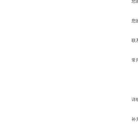
您
您
联
常
详
补