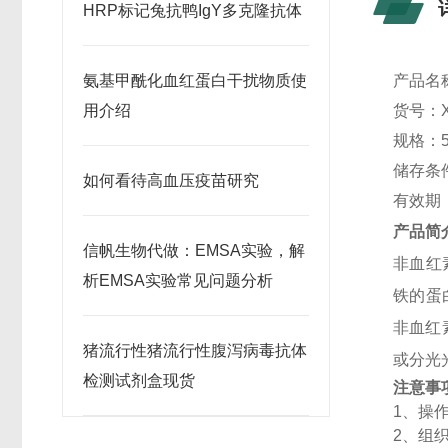
HRP标记兔抗鸭IgY多克隆抗体
氨基甲酰化血红蛋白干扰物质使
产品名
用介绍
货号：
规格：
储存条
如何看待高血压疫苗研究
有效期
产品简
信帆生物代做：EMSA实验，解
非血红
析EMSA实验常见问题分析
铁的蛋
非血红
猪流行性猪流行性腹泻病毒抗体
或分光
检测试剂盒现货
注意事
1
、操
2
、组