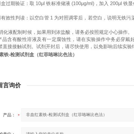
剂盒过期验证：取
10μl
铁标准储液
(100μg/ml)
，加入
200μl
铁显
。
剂有效性判读：以空白管
1
为对照调零后，若空白，说明无铁污
-消化液配制时候，如果用到浓盐酸，请务必按照规定小心操作。
产品含有酸性溶液及有一定腐蚀性，请在实验操作中务必穿戴
禁直接接触试剂。试剂开封后，请尽快使用，以免影响后续实验
素铁-检测试剂盒（红菲咯啉比色法）
留言询价
产品：