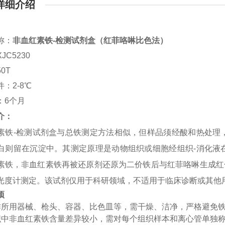
详细介绍
称
：
非血红素铁-检测试剂盒（红菲咯啉比色法）
XJC5230
50T
件：
2-8
℃
：
6个月
介：
素铁-检测试剂盒与总铁测定方法相似，但样品须经酸和热处理
白则留在沉淀中。其测定原理是动物组织或细胞经组织-消化液
素铁，非血红素铁再被还原剂还原为二价铁后与红菲咯啉生成红
光度计测定。该试剂仅用于科研领域，不适用于临床诊断或其他
项
作所用器械、枪头、容器、比色皿等，需干燥、洁净，严格避免
织中非血红素铁含量差异较小，需对每个组织样本和离心管单独