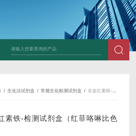
小鼠抗His tag
组织细胞固定液（8％，PFA）
总胆汁酸（TBA）质控
示
/
生化法试剂盒
/
常规生化检测试剂盒
/
非血红素铁-检测试剂盒（红菲咯啉比色法）
红素铁-检测试剂盒（红菲咯啉比色