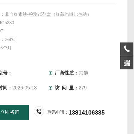
：非血红素铁-检测试剂盒（红菲咯啉比色法）
C5230
T
：2-8℃
6个月
型号：
厂商性质：
其他
时间：
2026-05-18
访 问 量：
279
13814106335
立即咨询
联系电话：