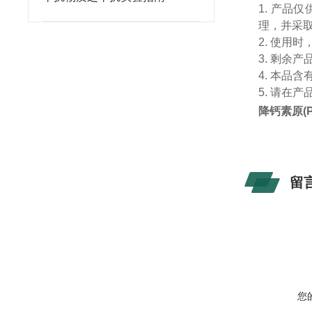
1.
产品仅
理，并采
2.
使用时
3.
剩余产
4.
本品含
5.
请在产
降钙素原
(
留
您