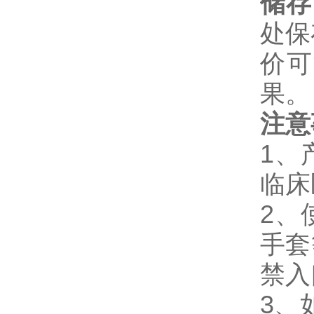
储存
处保
价可
果。
注意
1、
临床
2、
手套
禁入
3、