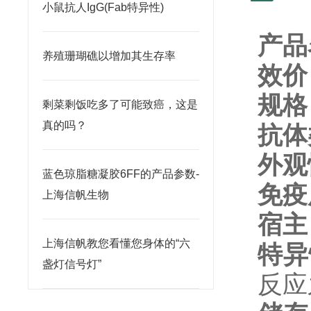
小鼠抗人IgG(Fab特异性)
产品
养殖珊瑚礁以增加其生存率
效价
规格
剩菜剩饭吃多了可能致癌，这是
真的吗？
抗体
外观
蓝色琼脂糖凝胶6FF的产品参数-
免疫
上海信帆生物
宿主
上海信帆教您看懂您身体的“六
特异
盏灯信号灯”
反应