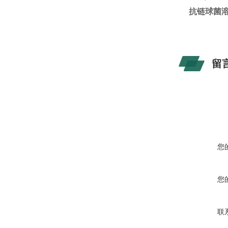
抗链球菌
留
您
您
联