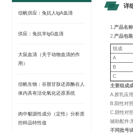
详
信帆供应：兔抗人IgA血清
1
.
产品名
供应：兔抗羊IgG血清
2.
产品包
组成
大鼠血清（关于动物血清的作
A
用）
B
C
信帆生物：谷胱甘肽还原酶在人
主要组成
体内具有活化氧化还原系统
A.
胶乳应
B.
阳性对
C.
阴性对
肉中貂源性成分（定性）分析质
辅助配件
:
控样品特性值
不同批号