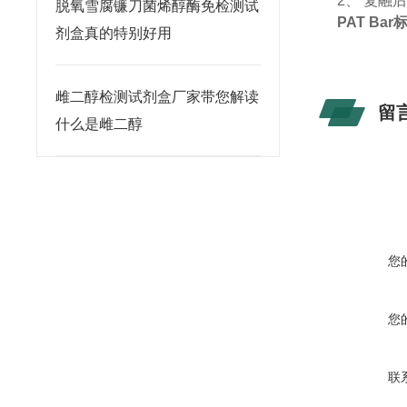
2、
复融
脱氧雪腐镰刀菌烯醇酶免检测试
PAT Bar
剂盒真的特别好用
雌二醇检测试剂盒厂家带您解读
留
什么是雌二醇
您
您
联