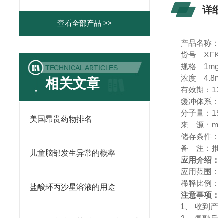
详
查看全部产品 >>
产品名称
货号：
XFK
规格：
1m
TECHNICAL ARTICLES
浓度：
4.8
相关文章
有效期：
1
缓冲体系
分子量：
1
美国昂贵药物排名
来
源：
m
储存条件
备
注：
儿童脑部发生异常的概率
应用介绍
应用范围
稀释比例
盐酸环丙沙星溶液的用途
注意事项
1、
收到