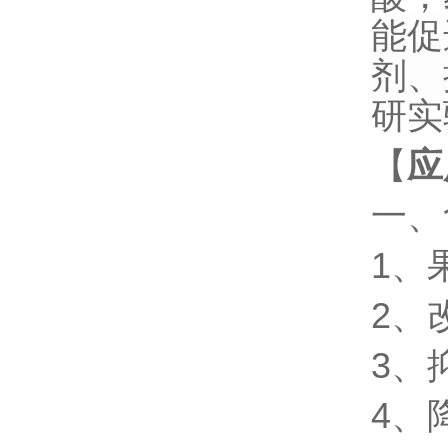
能促
剂、
研实
【
应
一、
1、
2、
3、
4、