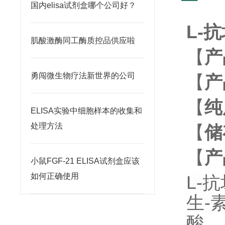
国内elisa试剂盒哪个公司好？
L-
肌酸激酶同工酶质控品供应啦
【
产
勇闯微生物疗法新世界的公司
【
产
【
纯
ELISA实验中细胞样本的收集和
处理方法
【
储
【
产
小鼠FGF-21 ELISA试剂盒应该
如何正确使用
L-
抗
生-
酸，