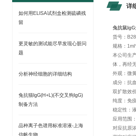
详
如何用ELISA试剂盒检测硫磷残
留
兔抗鼠Ig
货号：B28
更灵敏的测试能尽早发现心脏问
规格：1ml
题
本公司生
体，再经
外观：微
分析神经细胞的详细结构
成分：抗
双扩散效价：
兔抗猫IgG(H+L)(不交叉狗IgG)
纯度：免
制备方法
稳定性：液
应用范围
品种离子色谱用标准溶液-上海
对应抗原
信帆生物