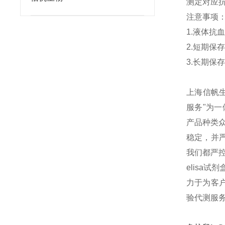
测定对应
注意事项
1.液体抗
2.短期保
3.长期保
上海信帆生物
服务"为
产品种类
稳定，并
我们都严
elisa
力于为客户
验代测服