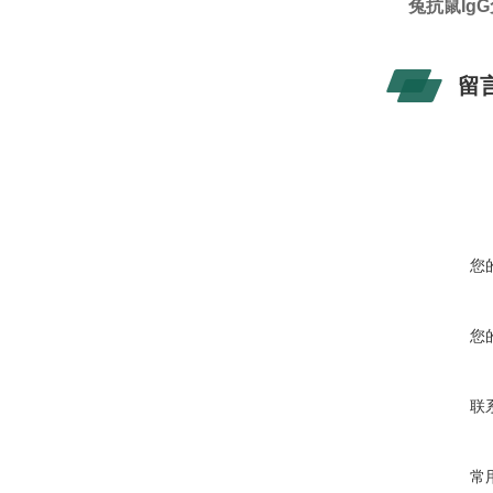
兔抗鼠Ig
留
您
您
联
常