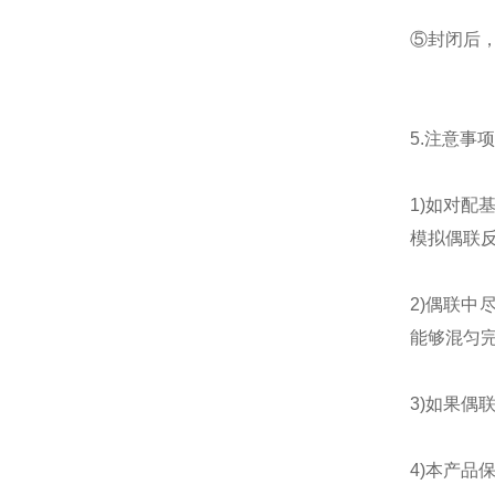
⑤封闭后，用
5.注意事
1)如对配
模拟偶联
2)偶联
能够混匀
3)如果偶
4)本产品