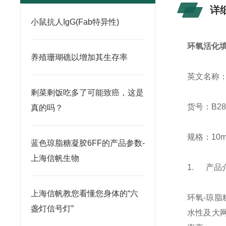
详
小鼠抗人IgG(Fab特异性)
环氧活化填
养殖珊瑚礁以增加其生存率
英文名称：Epo
剩菜剩饭吃多了可能致癌，这是
货号：B28
真的吗？
规格：10m
蓝色琼脂糖凝胶6FF的产品参数-
上海信帆生物
1. 产品
上海信帆教您看懂您身体的“六
环氧-琼
盏灯信号灯”
水性及大