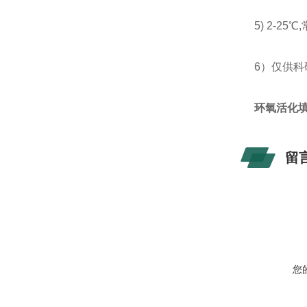
5) 2-25
6）仅供科
环氧活化填
留
您