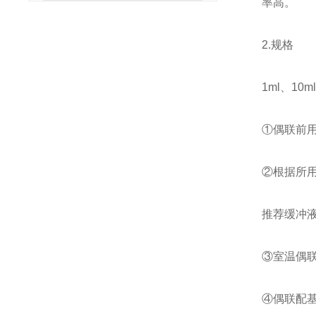
率高。
2.规格
1ml、10m
①偶联前用
②根据所用
推荐缓冲液:0
③室温偶联
④偶联配基