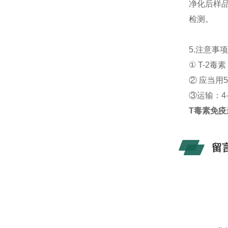
净化后样品
检测。
5.注意事
① T-2
② 应当
③运输：4
T毒素免疫亲和
留