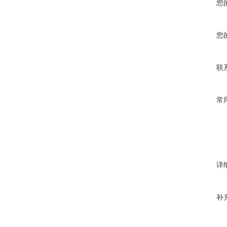
您
您
联
常
详
补