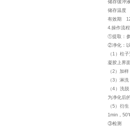
储存缓冲液
储存温度 
有效期 1
4.操作流
①提取：参
②净化：以G
（1）柱子
凝胶上界面
（2）加样
（3）淋洗
（4）洗脱
为净化后
（5）衍生
1min，
③检测