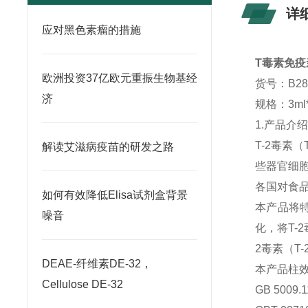
详
应对黑色素瘤的措施
T毒素免疫亲和
欧洲投资37亿欧元重振生物基经
货号：B28
济
规格：3ml
1.产品介
T-2毒素
解读艾滋病疫苗的研发之路
些器官细
各国对食品、
如何有效降低Elisa试剂盒背景
本产品将特
噪音
化，将T-
2毒素（T-
DEAE-纤维素DE-32，
本产品柱
Cellulose DE-32
GB 500