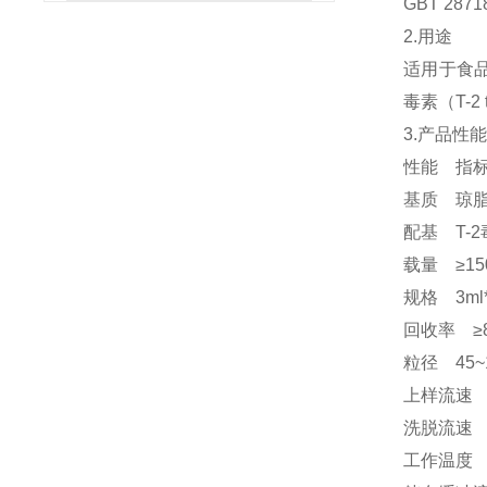
GBT 28
2.用途
适用于食品
毒素（T-2
3.产品性
性能 指
基质 琼
配基 T-
载量 ≥150
规格 3ml
回收率 ≥
粒径 45~
上样流速 
洗脱流速 
工作温度 