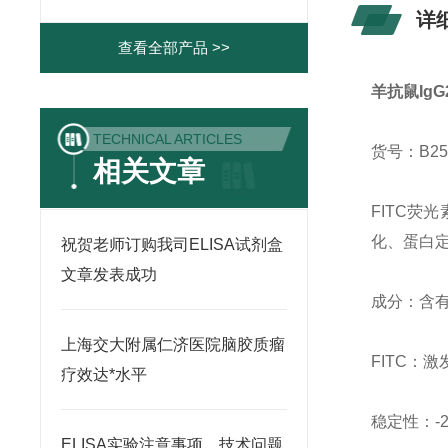
详
查看全部产品 >>
羊抗鼠IgG2
TECHNICAL ARTICLES
货号：B25
相关文章
FITC荧
化、蛋白定
祝贺老师订购我司ELISA试剂盒
文章发表成功
成分：含有
上海交大附属仁济医院脑胶质瘤
FITC：激
疗效达*水平
稳定性：-
ELISA实验注意事项、技术问题