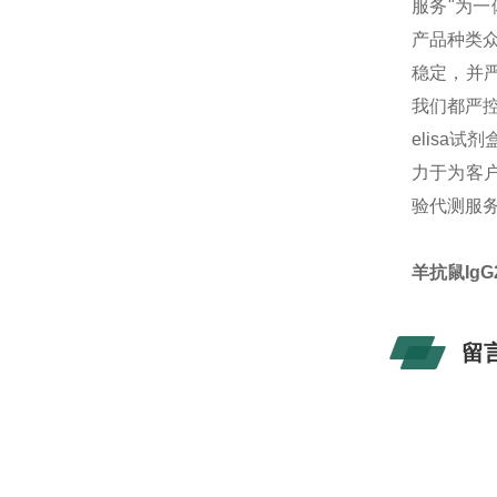
服务"为
产品种类
稳定，并
我们都严
elisa
力于为客户
验代测服
羊抗鼠IgG2
留