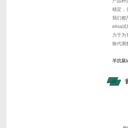
产品种
稳定，
我们都
eli
力于为客
验代测
羊抗鼠Ig