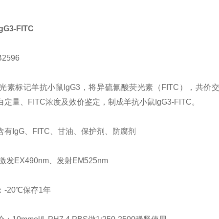
G3-FITC
2596
C荧光素标记羊抗小鼠IgG3，将异硫氰酸荧光素（FITC），共
定量、FITC浓度及效价鉴定，制成羊抗小鼠IgG3-FITC。
含有IgG、FITC、甘油、保护剂、防腐剂
：激发EX490nm、发射EM525nm
-20℃保存1年