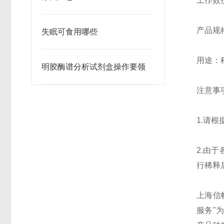
工作效价：
产品规格：
失眠可食用哪些
用途：
明胶酶谱分析试剂盒操作要领
注意事
1.请
2.由
行稀释
上海信帆
服务"