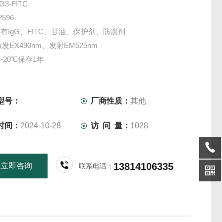
3-FITC
596
有IgG、FITC、甘油、保护剂、防腐剂
激发EX490nm、发射EM525nm
-20℃保存1年
仅供科研实验用，不做其它用途！
型号：
厂商性质：
其他
时间：
2024-10-28
访 问 量：
1028
13814106335
立即咨询
联系电话：