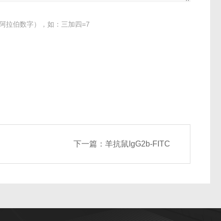
阿拉伯数字），如：三加四=7
下一篇：
羊抗鼠IgG2b-FITC