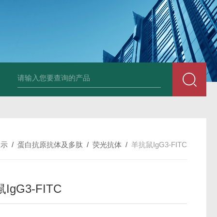
小鼠抗His tag
组织细胞固定液（8％，PFA）
总胆汁酸（TBA）质控
展示
/
蛋白抗原抗体及多肽
/
荧光抗体
/
羊抗鼠IgG3-FITC
IgG3-FITC