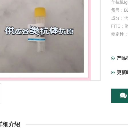
羊抗鼠IgG
货号：B2
成分：含
FITC：
稳定性：
本产品
产品
更新
详细介绍