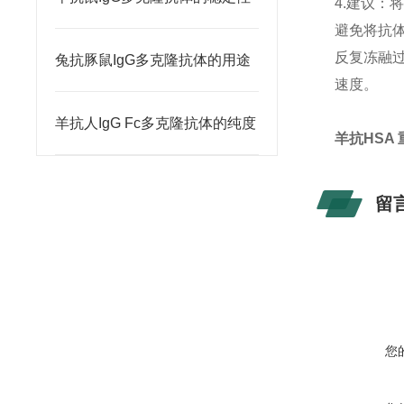
4.建议：
避免将抗
反复冻融
兔抗豚鼠IgG多克隆抗体的用途
速度。
羊抗人IgG Fc多克隆抗体的纯度
羊抗HSA
留
您