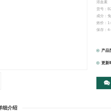
溶血素
货号：B2
成分：
效价：1:4
保存：4
用途：科
体结合实
产品规格：
产品
注意事
更新
本产品
详细介绍