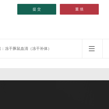
篇：
冻干豚鼠血清（冻干补体）