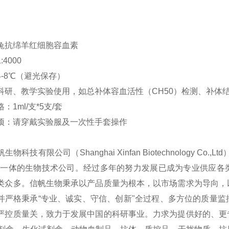
兔抗绵羊红细胞容血素
4000
4-8℃（避光保存）
科研、教学实验使用，如总补体容血活性（CH50）检测、补体结合
：1ml/支*5支/套
项：请穿戴实验服及一次性手套操作
生物科技有限公司（Shanghai Xinfan Biotechnology
为一体的生物技术公司。经过多年的努力发展已成为专业供应各
类众多。信帆生物秉承以产品质量为根本，以市场需求为导向，
并严格秉承“专业、诚实、守信、创新"全过程、多方位的质量
严控质量关，致力于发展中国的科研事业。力求为提供好的、更