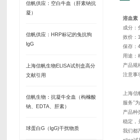
信帆供应：空白牛血（肝素钠抗
凝）
溶血素
成分：
信帆供应：HRP标记的兔抗狗
效价：1:
IgG
保存：
用途：
产品规格
上海信帆生物ELISA试剂盒高分
注意事
文献引用
上海信帆
信帆生物：抗凝牛全血（枸橼酸
服务"
钠、EDTA、肝素）
产品种
稳定，
球蛋白G（IgG)干扰物质
我们都