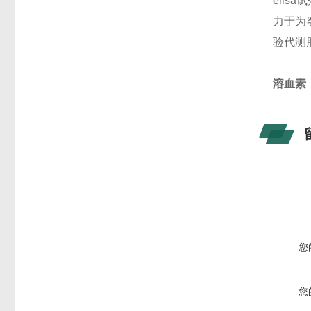
eli
力于为客
验代测
溶血素
您
您