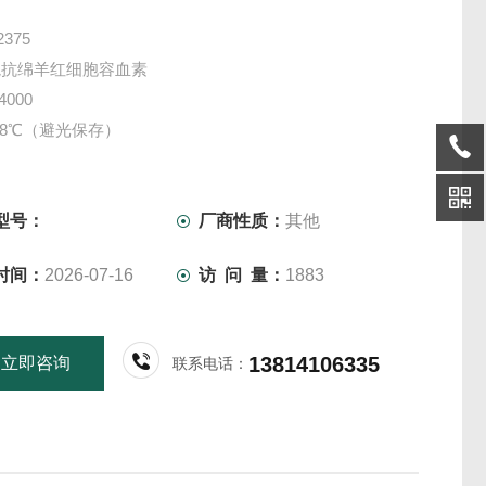
375
兔抗绵羊红细胞容血素
000
-8℃（避光保存）
研、教学实验使用，如总补体容血活性（CH50）检测、补
验（cft）等
1ml/支*5支/套
型号：
厂商性质：
其他
项：请穿戴实验服及一次性手套操作
时间：
2026-07-16
访 问 量：
1883
仅供科研实验用，不做其它用途。
13814106335
立即咨询
联系电话：