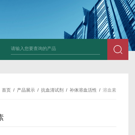
小鼠抗His tag
组织细胞固定液（8％，PFA）
总胆汁酸（TBA）质控
：
首页
/
产品展示
/
抗血清试剂
/
补体溶血活性
/
溶血素
素