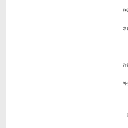
联
常
详
补