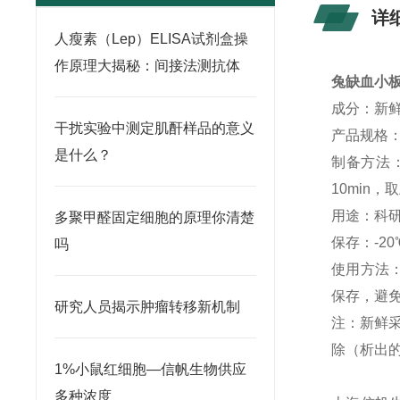
详
人瘦素（Lep）ELISA试剂盒操
作原理大揭秘：间接法测抗体
兔缺血小
成分：新
干扰实验中测定肌酐样品的意义
产品规格：1
是什么？
制备方法：
10min，
用途：科
多聚甲醛固定细胞的原理你清楚
保存：-20
吗
使用方法
保存，避
研究人员揭示肿瘤转移新机制
注：新鲜
除（析出
1%小鼠红细胞—信帆生物供应
多种浓度