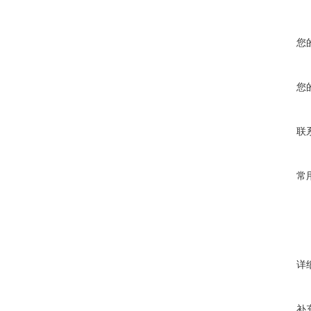
您
您
联
常
详
补