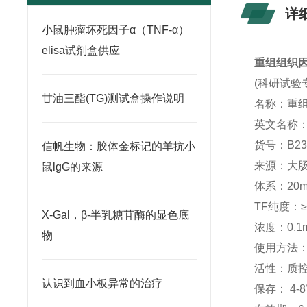
详
小鼠肿瘤坏死因子α（TNF-α）
elisa试剂盒供应
重组组织因子
(科研试验
甘油三酯(TG)测试盒操作说明
名称：重组
英文名称：Reco
货号：B23
信帆生物：胶体金标记的羊抗小
来源：大
鼠lgG的来源
体系：20mM
TF纯度：≥
X-Gal，β-半乳糖苷酶的显色底
浓度：0.1m
物
使用方法：推
活性：质控水
认识到血小板异常的治疗
保存： 4-