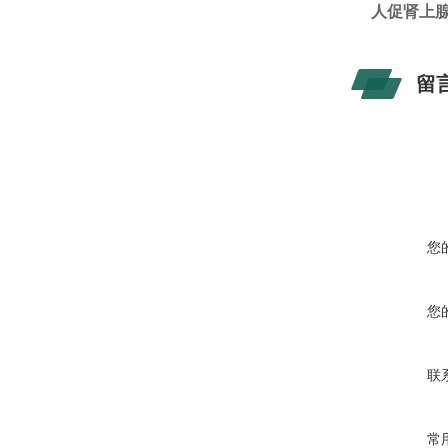
人促肾上腺
留
您
您
联
常