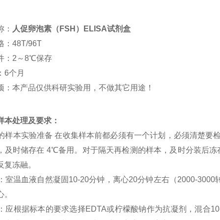
称：
人促卵泡素（FSH）ELISA试剂盒
：48T/96T
件：2～8℃保存
：6个月
项：本产品仅供科研实验用，不做其它用途！
样本处理及要求：
SA 的样本实验准备 在收集样本前都必须有一个计划，必须清楚要
，及时储存在 4℃备用。对于隔天再检测的样本，及时分装后冻存在
反复冻融。
清：室温血液自然凝固10-20分钟，离心20分钟左右（2000-3
心。
浆：应根据标本的要求选择EDTA或柠檬酸钠作为抗凝剂，混合10-2