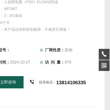
：人促卵泡素（FSH）ELISA试剂盒
48T/96T
：2～8℃保存
6个月
项：本产品仅供科研实验用，不做其它用途！
型号：
厂商性质：
其他
时间：
2024-10-27
访 问 量：
979
13814106335
立即咨询
联系电话：