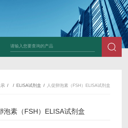
小鼠抗His tag
组织细胞固定液（8％，PFA）
总胆汁酸（TBA）质控
展示
/ /
ELISA试剂盒
/
人促卵泡素（FSH）ELISA试剂盒
泡素（FSH）ELISA试剂盒