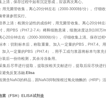
集上清，保存过程中如有沉淀形成，应该再次离心。
尿液：用无菌管收集，离心20分钟左右（2000-3000转/分）
脑脊液参照实行。
细胞培养上清：检测分泌性的成份时，用无菌管收集。离心20分钟左右
时，用PBS（PH7.2-7.4）稀释细胞悬液，细胞浓度达到10
离心20分钟左右（2000-3000转/分）。仔细收集上清。保存
组织标本：切割标本后，称取重量。加入一定量的PBS，PH7.4
。加入一定量的PBS（PH7.4），用手工或匀浆器将标本匀浆充分。
分装后一份待检测，其余冷冻备用。
标本采集后尽早进行提取，提取按相关文献进行，提取后应尽快进
应避免反复冻融.
Elisa
不能检测含NaN3的样品，因NaN3抑制辣根过氧化物酶的（HRP）
素（FSH）ELISA试剂盒