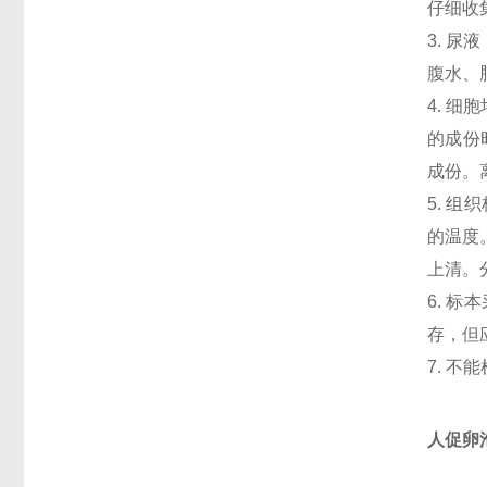
仔细收
3. 
腹水、
4. 
的成份
成份。
5. 
的温度
上清。
6. 
存，但
7. 
人促卵泡