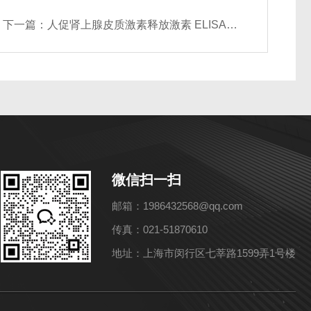
下一篇：
人促肾上腺皮质激素释放激素 ELISA试剂盒
微信扫一扫
邮箱：1986432568@qq.com
传真：021-51870610
地址：上海市闵行区七莘路1599弄1号楼