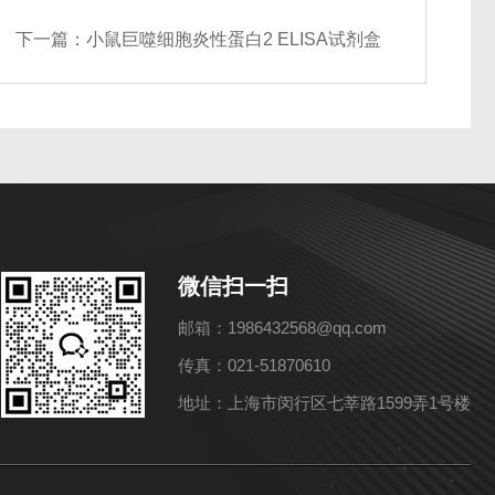
下一篇：
小鼠巨噬细胞炎性蛋白2 ELISA试剂盒
微信扫一扫
邮箱：1986432568@qq.com
传真：021-51870610
地址：上海市闵行区七莘路1599弄1号楼