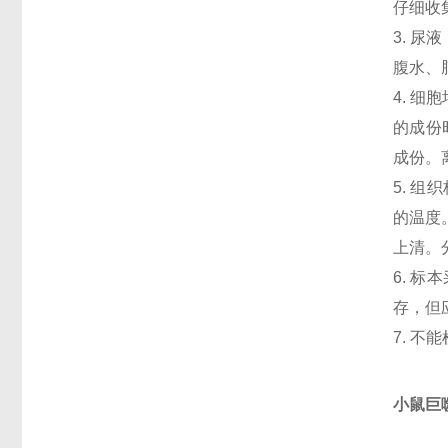
仔细收
3. 
腹水、
4. 
的成份
成份。
5. 
的温度
上清。
6. 
存，但
7. 
小鼠巨噬