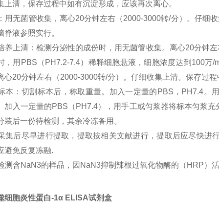
集上清，保存过程中如有沉淀形成，应该再次离心。
尿液：用无菌管收集，离心20分钟左右（2000-3000转/分）
脑脊液参照实行。
细胞培养上清：检测分泌性的成份时，用无菌管收集。离心20分钟左右
时，用PBS（PH7.2-7.4）稀释细胞悬液，细胞浓度达到10
离心20分钟左右（2000-3000转/分）。仔细收集上清。保存
组织标本：切割标本后，称取重量。加入一定量的PBS，PH7.4
。加入一定量的PBS（PH7.4），用手工或匀浆器将标本匀浆充分。
分装后一份待检测，其余冷冻备用。
标本采集后尽早进行提取，提取按相关文献进行，提取后应尽快进
应避免反复冻融.
不能检测含NaN3的样品，因NaN3抑制辣根过氧化物酶的（HRP）
细胞炎性蛋白-1α ELISA试剂盒