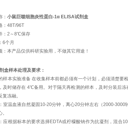
称：
小鼠巨噬细胞炎性蛋白-1α ELISA试剂盒
：48T/96T
件：2～8℃保存
：6个月
项：本产品仅供科研实验用，不做其它用途！
a试剂盒样本处理及要求：
SA 的样本实验准备 在收集样本前都必须有一个计划，必须清楚要
，及时储存在 4℃备用。对于隔天再检测的样本，及时分装后冻存在
反复冻融。
清：室温血液自然凝固10-20分钟，离心20分钟左右（2000-3
心。
浆：应根据标本的要求选择EDTA或柠檬酸钠作为抗凝剂，混合10-2