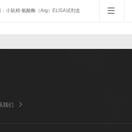
篇：
小鼠精-氨酸酶（Arg）ELISA试剂盒
系我们