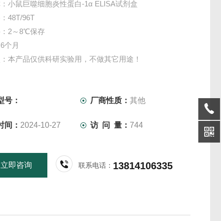
：小鼠巨噬细胞炎性蛋白-1α ELISA试剂盒
48T/96T
：2～8℃保存
6个月
项：本产品仅供科研实验用，不做其它用途！
型号：
厂商性质：
其他
时间：
2024-10-27
访 问 量：
744
13814106335
立即咨询
联系电话：