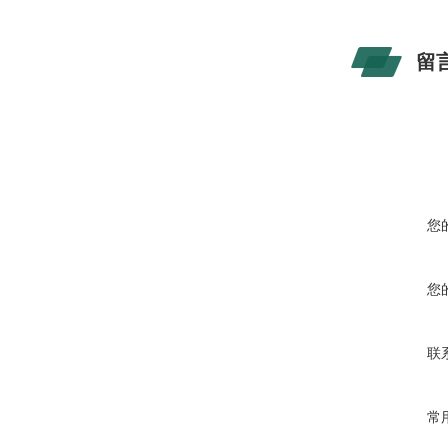
留
您
您
联
常