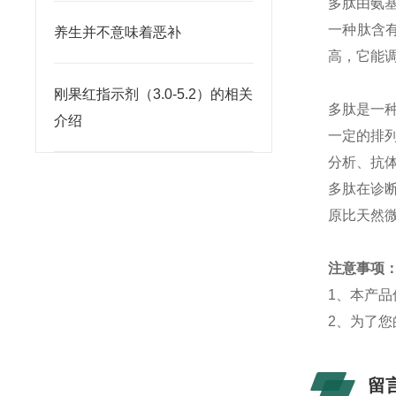
多肽由氨
一种肽含
养生并不意味着恶补
高，它能
刚果红指示剂（3.0-5.2）的相关
多肽是一
介绍
一定的排
分析、抗
多肽在
诊
原比天然
注意事项
1
、本产品
2
、为了您
留