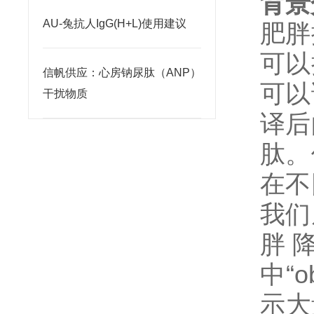
背景
AU-兔抗人IgG(H+L)使用建议
肥胖
可以
信帆供应：心房钠尿肽（ANP）
可以
干扰物质
译后
肽。
在不
我们
胖
中
“o
示大