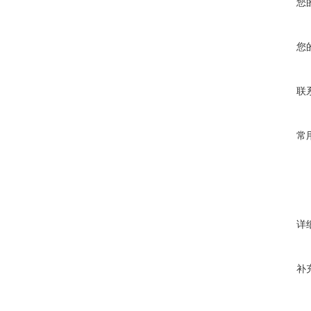
您
您
联
常
详
补