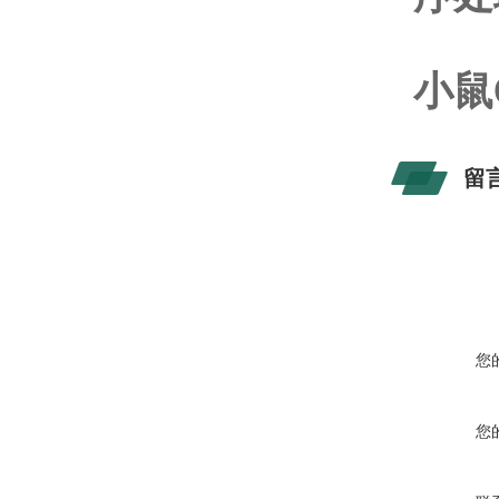
小鼠
留
您
您