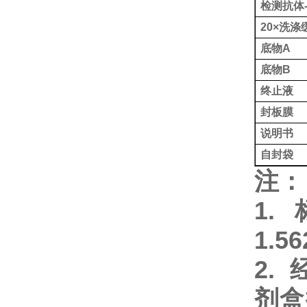
检测抗体
20×洗涤
底物
A
底物
B
终止液
封板膜
说明书
自封袋
注：
1.
1.5
2.
剂盒