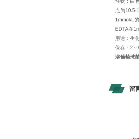
性状：白
点为10.
1mmol
EDTA在
用途：生
保存：
2～
溶葡萄球
留