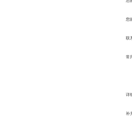
您
您
联
常
详
补