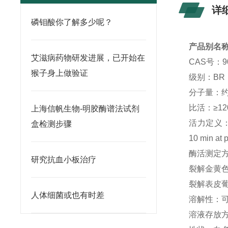
详
磷钼酸你了解多少呢？
产品别
名
艾滋病药物研发进展，已开始在
CAS号：90
猴子身上做验证
级别：
BR
分子量：
比活：
≥12
上海信帆生物-明胶酶谱法试剂
活力定义
盒检测步骤
10 min at p
酶活测定
研究抗血小板治疗
裂解金黄色
裂解表皮
人体细菌或也有时差
溶解性：
溶液存放