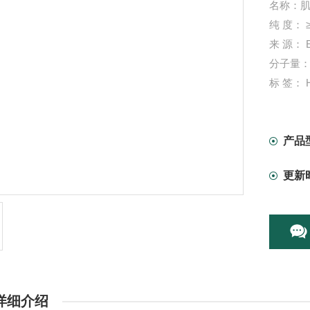
名称：肌
纯 度： 
来 源： E.
分子量： 
标 签： H
形 式：
保 存：
生产日期
产品
更新
详细介绍