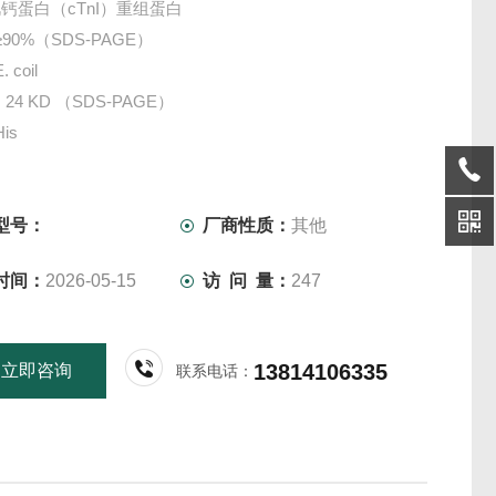
钙蛋白（cTnI）重组蛋白
≥90%（SDS-PAGE）
 coil
24 KD （SDS-PAGE）
is
冻干粉
 -20℃保存 年，避免反复冻融。
： 详见标签
型号：
厂商性质：
其他
时间：
2026-05-15
访 问 量：
247
13814106335
立即咨询
联系电话：