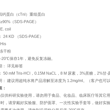
肌钙蛋白（
cTnI
）重组蛋白
≥90%（SDS-PAGE）
E. coil
：
24 KD （SDS-PAGE）
His
冻干粉
-20℃保存1年，避免反复冻融。
期：
详见标签
：
50 mM Tris-HCl，0.15M NaCL，8 M 尿素，3%蔗糖，2%甘-
明：
建议用超纯水将产品溶解至浓度为
1.2mg/ml。（客户
项：
品仅供科研实验使用，请勿用于食品、化妆品、临床医疗等其它
用时，请穿戴好实验服、防护面罩、一次性实验手套等，做好实