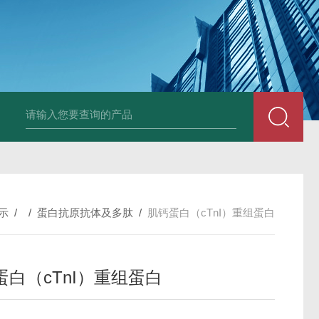
小鼠抗His tag
组织细胞固定液（8％，PFA）
总胆汁酸（TBA）质控
示
/ /
蛋白抗原抗体及多肽
/
肌钙蛋白（cTnI）重组蛋白
蛋白（cTnI）重组蛋白