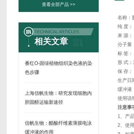
查看全部产品 >>
名称
：
纯
度：
TECHNICAL ARTICLES
来
源：
相关文章
分子量
标
签：
形
式：
番红O-固绿植物组织染色液的染
保
存：
色步骤
生产日
缓冲液
上海信帆生物：研究发现细胞内
使用说
胆固醇运输新途径
注意事
1、
产
信帆生物：醋酸纤维素薄膜电泳
2、
使
缓冲液的作用