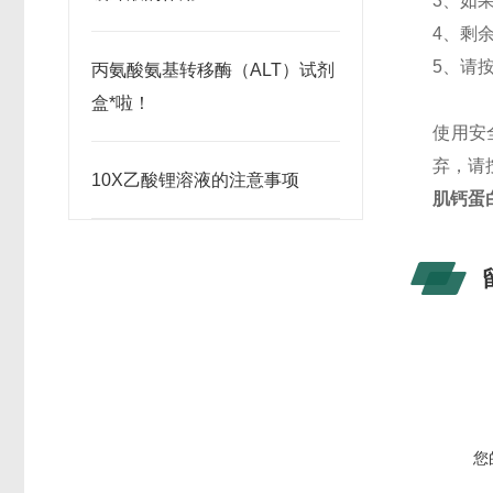
3、
如
4、
剩
5、
请
丙氨酸氨基转移酶（ALT）试剂
盒*啦！
使用安
弃，请
10X乙酸锂溶液的注意事项
肌钙蛋
您