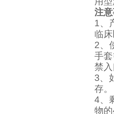
用型
注意
1、
临床
2、
手套
禁入
3、
存。
4、
物的