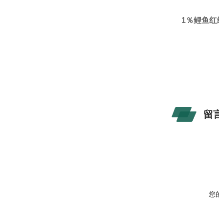
1％鲤鱼红
留
您