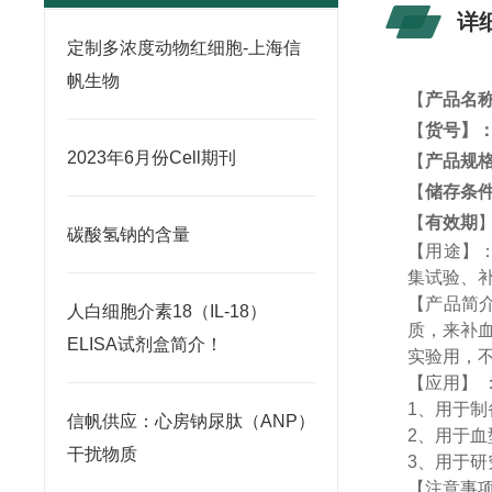
详
定制多浓度动物红细胞-上海信
帆生物
【
产品名
【
货号】
2023年6月份Cell期刊
【
产品规
【
储存条
【
有效期
碳酸氢钠的含量
【用途】
集试验、
【产品简
人白细胞介素18（IL-18）
质，来补
ELISA试剂盒简介！
实验用，
【应用】
1
、用于制
信帆供应：心房钠尿肽（ANP）
2
、用于血
干扰物质
3
、用于研
【注意事