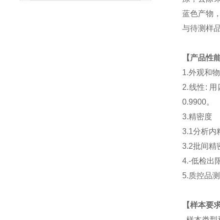
蓝色产物
与待测样
【产品性
1.
外观和
2.
线性
:
用
0.9900。
3.
精密度
3.1分析
3.2批间精
4.
-低检出
5.
质控品
【样本要
样本类型