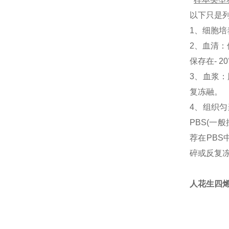
以下只是
1、细胞培
2、
血清
：
保存
在
- 20
3、
血浆
：
复冻融。
4
、
组织匀
PBS(一般按
荐在PB
碎或反复冻
人
花生四