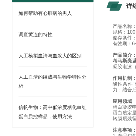
详
如何帮助有心脏病的男人
产品名称
规格：
100
调查黄连的特性
储存条件
有效期：
产品简介
人工模拟血清与血浆大的区别
考马斯亮
凝胶电泳（
人工血清的组成与生物学特性分
作用机制
酸性条件
析
力；结合
应用领域
蛋白凝胶
信帆生物：高中低浓度糖化血红
蛋白质定
蛋白质控样品，使用方法
转膜后残
注意事项
1.
产品仅