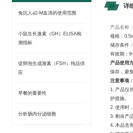
详
兔抗人a2-M血清的使用范围
产品名称
小鼠生长激素（GH）ELISA检
规格：0.5m
测指标
储存条件：
有效期：9
产品使用
促卵泡生成激素（FSH）纯品供
保存，避
应
注意事项
1. 产
早餐的重要性
护措施。
2. 使用
分析肠内分泌细胞
3. 剩余
4. 本品