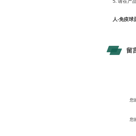
5. 请在
人-免疫球蛋
留
您
您