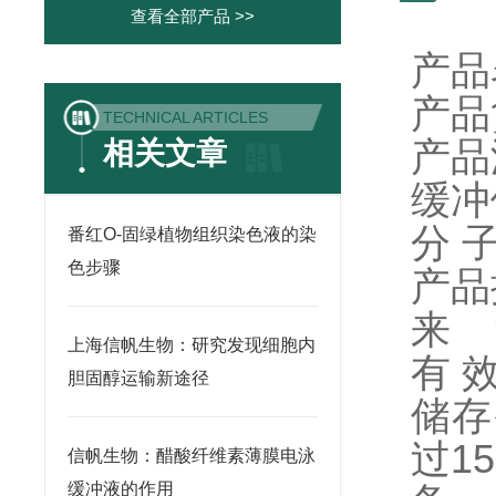
查看全部产品 >>
产品
产品
TECHNICAL ARTICLES
产品浓
相关文章
缓冲
分 子
番红O-固绿植物组织染色液的染
色步骤
产品
来 
上海信帆生物：研究发现细胞内
有 
胆固醇运输新途径
储存
过
15
信帆生物：醋酸纤维素薄膜电泳
缓冲液的作用