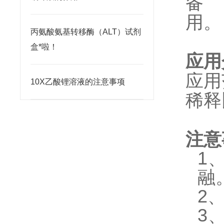
备 
用。
丙氨酸氨基转移酶（ALT）试剂
盒*啦！
应用
应用
10X乙酸锂溶液的注意事项
稀释
注意
1
融
2
3