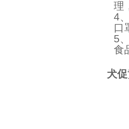
理
4
口
5
食
犬促